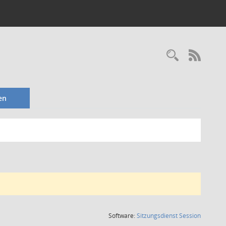
Recherc
RSS-
en
(Wird in
Software:
Sitzungsdienst
Session