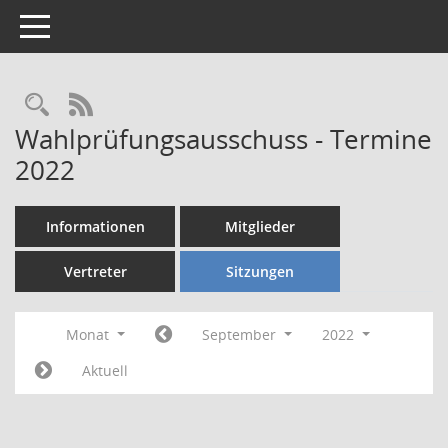
Toggle navigation
Rechercheauswahl
RSS-Feed
Wahlprüfungsausschuss - Termine
2022
Informationen
Mitglieder
Vertreter
Sitzungen
Monat
September
2022
Aktuell