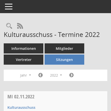
Toggle navigation
Rechercheauswahl
RSS-Feed
Kulturausschuss - Termine 2022
Informationen
Mitglieder
Vertreter
Sitzungen
Jahr
2022
MI
02.11.2022
Kulturausschuss