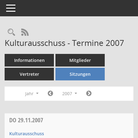
Toggle navigation
Rechercheauswahl
RSS-Feed
Kulturausschuss - Termine 2007
Informationen
Mitglieder
Vertreter
Sitzungen
Jahr
2007
DO
29.11.2007
Kulturausschuss