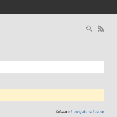
Recherc
RSS-
(Wird in
Software:
Sitzungsdienst
Session