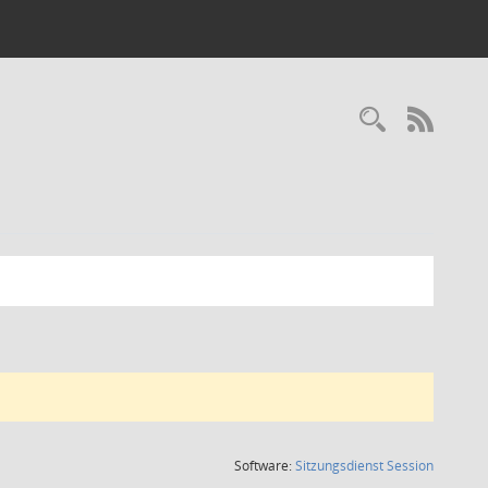
Recherc
RSS-
(Wird in
Software:
Sitzungsdienst
Session