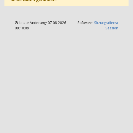
Letzte Änderung: 07.08.2026
Software:
Sitzungsdienst
(Wird in
09:10:09
Session