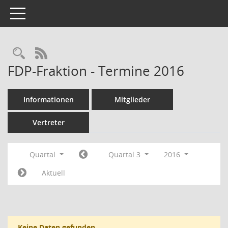
Toggle navigation
Rechercheauswahl
RSS-Feed
FDP-Fraktion - Termine 2016
Informationen
Mitglieder
Vertreter
Quartal
Quartal 3
2016
Aktuell
Keine Daten gefunden.