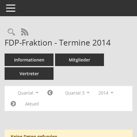
Toggle navigation
Rechercheauswahl
RSS-Feed
FDP-Fraktion - Termine 2014
Informationen
Mitglieder
Vertreter
Quartal
Quartal 3
2014
Aktuell
Keine Daten gefunden.