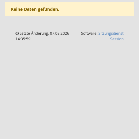
Keine Daten gefunden.
Letzte Änderung: 07.08.2026
Software:
Sitzungsdienst
(Wird in
14:35:59
Session