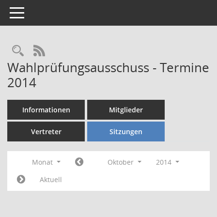
Toggle navigation
Rechercheauswahl
RSS-Feed
Wahlprüfungsausschuss - Termine
2014
Informationen
Mitglieder
Vertreter
Sitzungen
Monat
Oktober
2014
Aktuell