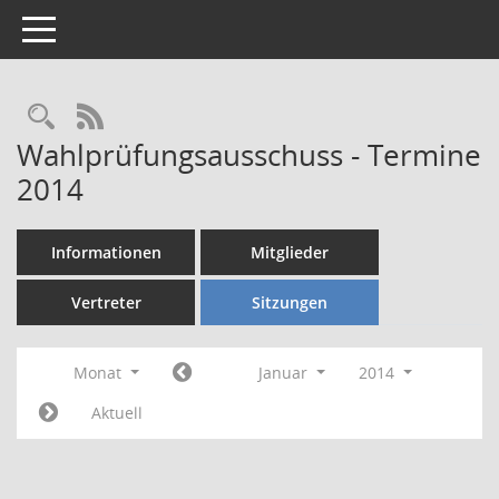
Toggle navigation
Rechercheauswahl
RSS-Feed
Wahlprüfungsausschuss - Termine
2014
Informationen
Mitglieder
Vertreter
Sitzungen
Monat
Januar
2014
Aktuell