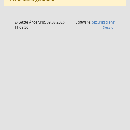
Letzte Änderung: 09.08.2026
Software:
Sitzungsdienst
(Wird in
11:08:20
Session