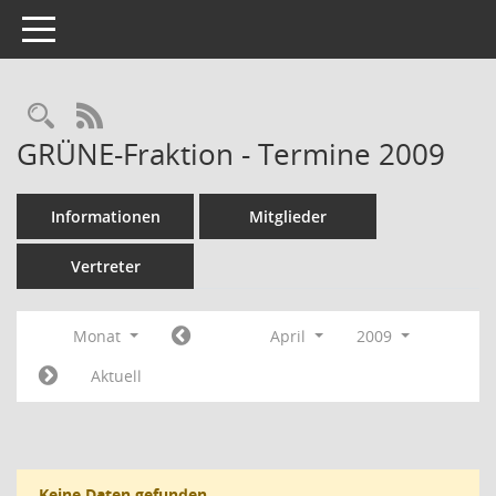
Toggle navigation
Rechercheauswahl
RSS-Feed
GRÜNE-Fraktion - Termine 2009
Informationen
Mitglieder
Vertreter
Monat
April
2009
Aktuell
Keine Daten gefunden.