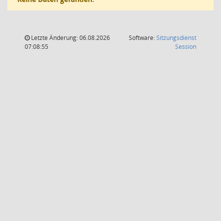
Letzte Änderung: 06.08.2026
Software:
Sitzungsdienst
(Wird in
07:08:55
Session