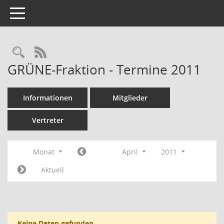
Toggle navigation
Rechercheauswahl
RSS-Feed
GRÜNE-Fraktion - Termine 2011
Informationen
Mitglieder
Vertreter
Monat
April
2011
Aktuell
Keine Daten gefunden.