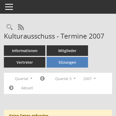
Toggle navigation
Rechercheauswahl
RSS-Feed
Kulturausschuss - Termine 2007
Informationen
Mitglieder
Vertreter
Sitzungen
Quartal
Quartal 3
2007
Aktuell
Keine Daten gefunden.