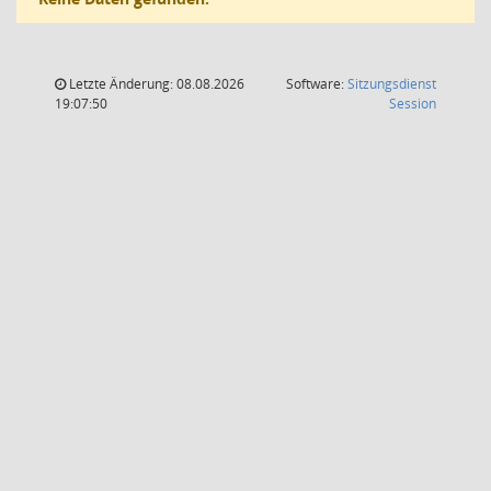
Letzte Änderung: 08.08.2026
Software:
Sitzungsdienst
(Wird in
19:07:50
Session