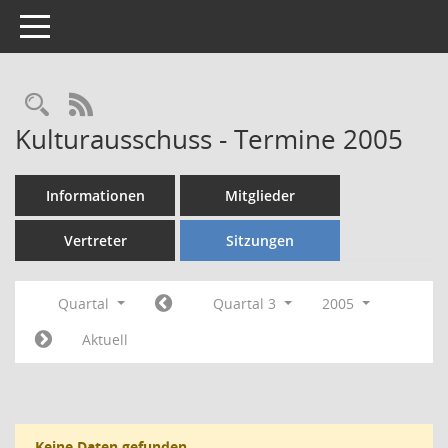
Toggle navigation
Rechercheauswahl
RSS-Feed
Kulturausschuss - Termine 2005
Informationen
Mitglieder
Vertreter
Sitzungen
Quartal
Quartal 3
2005
Aktuell
Keine Daten gefunden.