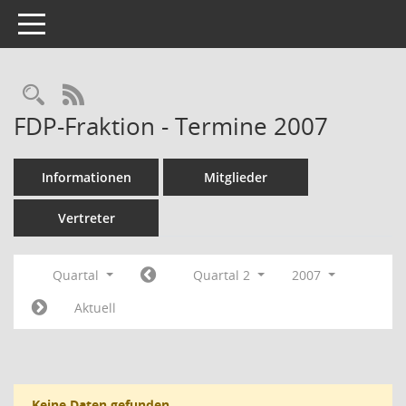
Toggle navigation
Rechercheauswahl
RSS-Feed
FDP-Fraktion - Termine 2007
Informationen
Mitglieder
Vertreter
Quartal
Quartal 2
2007
Aktuell
Keine Daten gefunden.