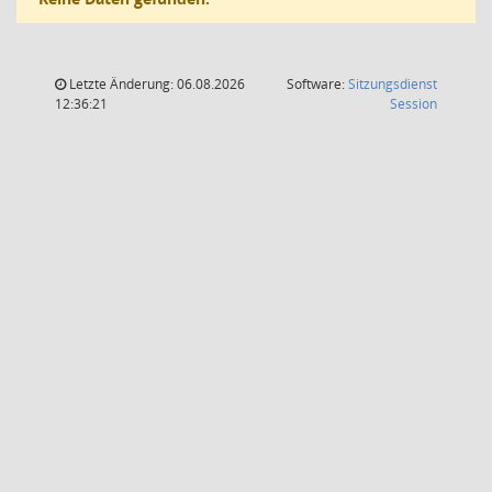
Letzte Änderung: 06.08.2026
Software:
Sitzungsdienst
(Wird in
12:36:21
Session