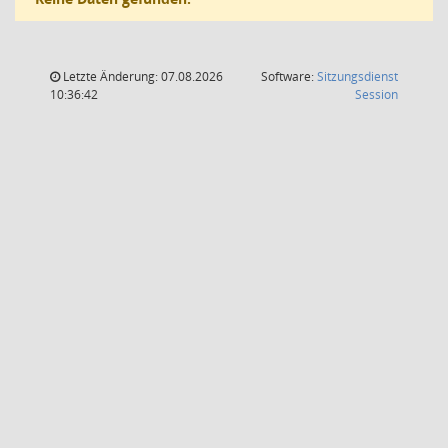
Letzte Änderung: 07.08.2026
Software:
Sitzungsdienst
(Wird in
10:36:42
Session