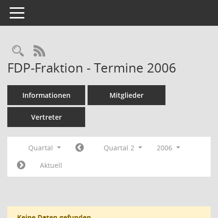
Toggle navigation
Rechercheauswahl
RSS-Feed
FDP-Fraktion - Termine 2006
Informationen
Mitglieder
Vertreter
Quartal
Quartal 2
2006
Aktuell
Keine Daten gefunden.