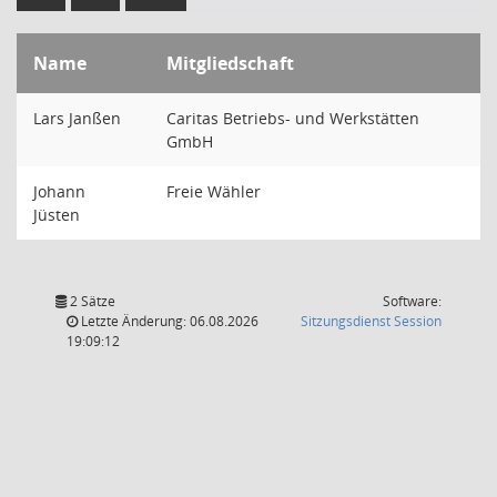
Name
Mitgliedschaft
Lars Janßen
Caritas Betriebs- und Werkstätten
GmbH
Johann
Freie Wähler
Jüsten
2 Sätze
Software:
(Wird in
Letzte Änderung: 06.08.2026
Sitzungsdienst
Session
19:09:12