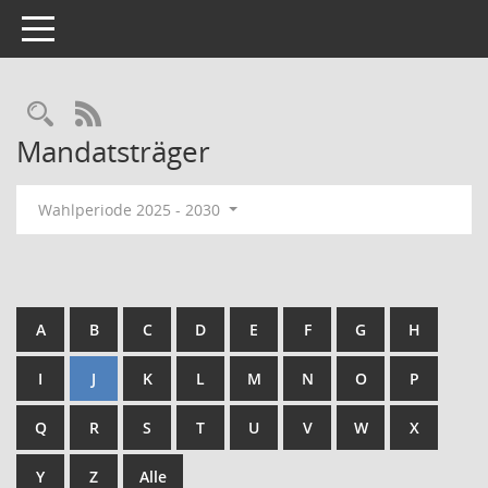
Toggle navigation
Rechercheauswahl
RSS-Feed
Mandatsträger
Wahlperiode 2025 - 2030
A
B
C
D
E
F
G
H
I
J
K
L
M
N
O
P
Q
R
S
T
U
V
W
X
Y
Z
Alle