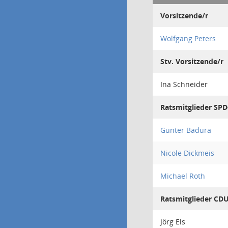
Vorsitzende/r
Wolfgang Peters
Stv. Vorsitzende/r
Ina Schneider
Ratsmitglieder SPD
Günter Badura
Nicole Dickmeis
Michael Roth
Ratsmitglieder CDU
Jörg Els