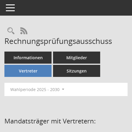
Toggle navigation
Rechercheauswahl
RSS-Feed
Rechnungsprüfungsausschuss
Informationen
Mitglieder
Vertreter
Sitzungen
Wahlperiode 2025 - 2030
Mandatsträger mit Vertretern: