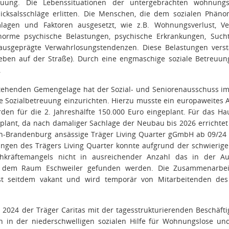
reuung. Die Lebenssituationen der untergebrachten wohnung
icksalsschläge erlitten. Die Menschen, die dem sozialen Phän
lagen und Faktoren ausgesetzt, wie z.B. Wohnungsverlust, Verl
norme psychische Belastungen, psychische Erkrankungen, Such
k ausgeprägte Verwahrlosungstendenzen. Diese Belastungen verst
Leben auf der Straße). Durch eine engmaschige soziale Betreuung
.
tehenden Gemengelage hat der Sozial- und Seniorenausschuss im 
e Sozialbetreuung einzurichten. Hierzu musste ein europaweites
den für die 2. Jahreshälfte 150.000 Euro eingeplant. Für das H
plant, da nach damaliger Sachlage der Neubau bis 2026 errichtet 
in-Brandenburg ansässige Träger Living Quarter gGmbH ab 09/24 m
ngen des Trägers Living Quarter konnte aufgrund der schwierigen
hkräftemangels nicht in ausreichender Anzahl das in der Aus
 dem Raum Eschweiler gefunden werden. Die Zusammenarbeit
ist seitdem vakant und wird temporär von Mitarbeitenden des 
i 2024 der Träger Caritas mit der tagesstrukturierenden Beschäft
en in der niederschwelligen sozialen Hilfe für Wohnungslose und