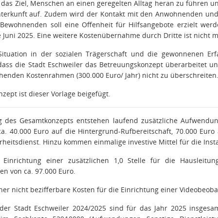
 das Ziel, Menschen an einen geregelten Alltag heran zu führen u
terkunft auf. Zudem wird der Kontakt mit den Anwohnenden und
 Bewohnenden soll eine Offenheit für Hilfsangebote erzielt werd
 Juni 2025. Eine weitere Kostenübernahme durch Dritte ist nicht m
 Situation in der sozialen Trägerschaft und die gewonnenen
dass die Stadt Eschweiler das Betreuungskonzept überarbeitet un
ehenden Kostenrahmen (300.000 Euro/ Jahr) nicht zu überschreiten
zept ist dieser Vorlage beigefügt.
 des Gesamtkonzepts entstehen laufend zusätzliche Aufwendung
 ca. 40.000 Euro auf die Hintergrund-Rufbereitschaft, 70.000 Eu
rheitsdienst. Hinzu kommen einmalige investive Mittel für die Inst
Einrichtung einer zusätzlichen 1,0 Stelle für die Hausleitu
en von ca. 97.000 Euro.
r nicht bezifferbare Kosten für die Einrichtung einer Videobeob
der Stadt Eschweiler 2024/2025 sind für das Jahr 2025 insgesam