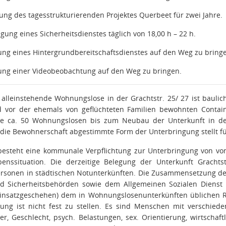
ung des tagesstrukturierenden Projektes Querbeet für zwei Jahre.
gung eines Sicherheitsdienstes täglich von 18,00 h – 22 h.
tung eines Hintergrundbereitschaftsdienstes auf den Weg zu bring
tung einer Videobeobachtung auf den Weg zu bringen.
r alleinstehende Wohnungslose in der Grachtstr. 25/ 27 ist baul
d vor der ehemals von geflüchteten Familien bewohnten Containe
die ca. 50 Wohnungslosen bis zum Neubau der Unterkunft in d
 die Bewohnerschaft abgestimmte Form der Unterbringung stellt fü
steht eine kommunale Verpflichtung zur Unterbringung von vo
benssituation. Die derzeitige Belegung der Unterkunft Grach
ersonen in städtischen Notunterkünften. Die Zusammensetzung de
 Sicherheitsbehörden sowie dem Allgemeinen Sozialen Dienst e
nsatzgeschehen) dem in Wohnungslosenunterkünften üblichen Rah
rung ist nicht fest zu stellen. Es sind Menschen mit verschiede
er, Geschlecht, psych. Belastungen, sex. Orientierung, wirtschaft