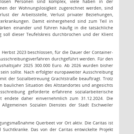
slosen Personen sind komplex, viele haben in der
omen der Wohnungslosigkeit zugerechnet werden, sind
ust der Arbeitsstelle, Verlust privater Beziehungen,
terkrankungen. Damit einhergehend sind zum Teil in
ärken einander und führen häufig in die tatsächliche
 soll dieser Teufelskreis durchbrochen und der Klient
Herbst 2023 beschlossen, für die Dauer der Container-
 Ausschreibungsverfahren durchgeführt werden. Für den
aushaltsjahr 2025 300.000 Euro. Ab 2026 wurden bisher
sein sollte. Nach erfolgter europaweiter Ausschreibung
it der Sozialbetreuung Grachtstraße beauftragt. Trotz
 baulichen Situation des Altstandortes und angesichts
schreibung geforderte erfahrene sozialarbeiterische
 endete daher einvernehmlich zum 31.12.2024. Die
Allgemeinen Sozialen Dienstes der Stadt Eschweiler
igungsmaßnahme Querbeet vor Ort aktiv. Die Caritas ist
 Suchtkranke. Das von der Caritas entwickelte Projekt