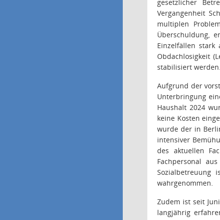
gesetzlicher Bet
Vergangenheit Sch
multiplen Problem
Überschuldung, e
Einzelfällen star
Obdachlosigkeit (
stabilisiert werden
Aufgrund der vors
Unterbringung ein
Haushalt 2024 wur
keine Kosten einge
wurde der in Berl
intensiver Bemühu
des aktuellen Fac
Fachpersonal aus
Sozialbetreuung 
wahrgenommen.
Zudem ist seit Jun
langjährig erfahr