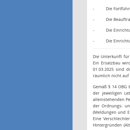
-
Die Fortführ
-
Die Beauftra
-
Die Einrich
-
Die Einrich
Die Unterkunft fü
Ein Ersatzbau wir
01.03.2025 sind 
räumlich nicht auf
Gemäß § 14 OBG be
der jeweiligen Le
alleinstehenden P
der Ordnungs- und
(Meldungen und Ei
Eine Verschlechte
Hintergründen (Alt