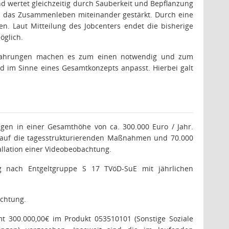
nd wertet gleichzeitig durch Sauberkeit und Bepflanzung
 das Zusammenleben miteinander gestärkt. Durch eine
en. Laut Mitteilung des Jobcenters endet die bisherige
öglich.
 Erfahrungen machen es zum einen notwendig und zum
d im Sinne eines Gesamtkonzepts anpasst. Hierbei galt
.
en in einer Gesamthöhe von ca. 300.000 Euro / Jahr.
ro auf die tagesstrukturierenden Maßnahmen und 70.000
allation einer Videobeobachtung.
ng nach Entgeltgruppe S 17 TVöD-SuE mit jährlichen
achtung.
t 300.000,00€ im Produkt 053510101 (Sonstige Soziale