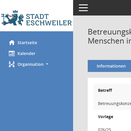
Toggle navigation
Betreuungsk
Menschen in
Startseite
Kalender
Organisation
Informationen
Betreff
Betreuungskonze
Vorlage
076/25