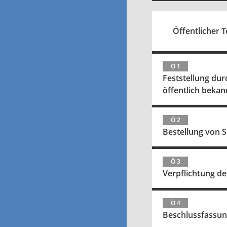
Öffentlicher Te
Ö 1
Feststellung du
öffentlich beka
Ö 2
Bestellung von S
Ö 3
Verpflichtung de
Ö 4
Beschlussfassung