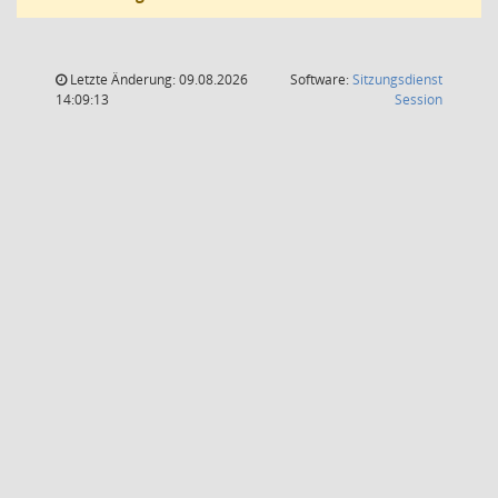
Letzte Änderung: 09.08.2026
Software:
Sitzungsdienst
(Wird in
14:09:13
Session