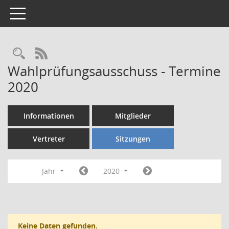
Toggle navigation
Rechercheauswahl
RSS-Feed
Wahlprüfungsausschuss - Termine
2020
Informationen
Mitglieder
Vertreter
Sitzungen
Jahr
2020
Keine Daten gefunden.