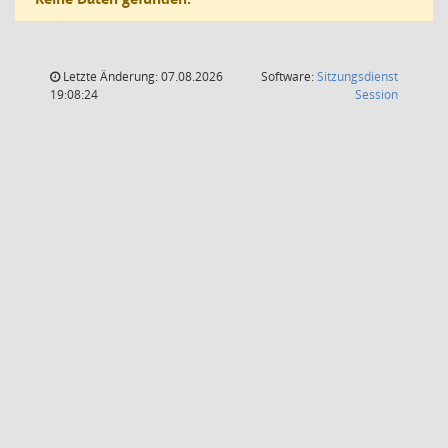
Letzte Änderung: 07.08.2026
Software:
Sitzungsdienst
(Wird in
19:08:24
Session