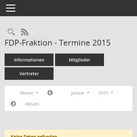
Toggle navigation
Rechercheauswahl
RSS-Feed
FDP-Fraktion - Termine 2015
Informationen
Mitglieder
Vertreter
Monat
Januar
2015
Aktuell
Keine Daten gefunden.