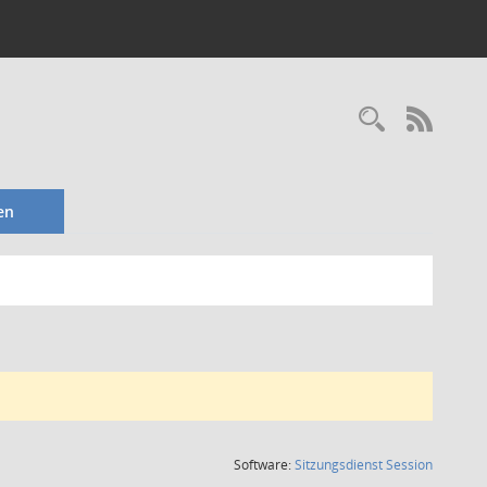
Recherc
RSS-
en
(Wird in
Software:
Sitzungsdienst
Session