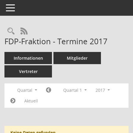
Toggle navigation
Rechercheauswahl
RSS-Feed
FDP-Fraktion - Termine 2017
Informationen
Mitglieder
Vertreter
Quartal
Quartal 1
2017
Aktuell
Keine Daten gefunden.