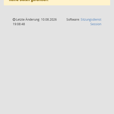
Letzte Änderung: 10.08.2026
Software:
Sitzungsdienst
(Wird in
19:08:48
Session