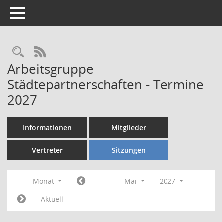
Toggle navigation
Rechercheauswahl
RSS-Feed
Arbeitsgruppe
Städtepartnerschaften - Termine
2027
Informationen
Mitglieder
Vertreter
Sitzungen
Monat
Mai
2027
Aktuell