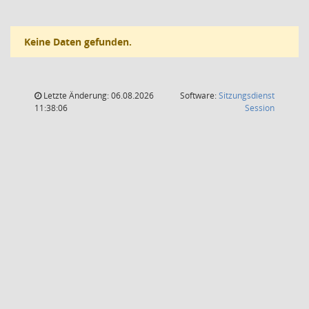
Keine Daten gefunden.
Letzte Änderung: 06.08.2026
Software:
Sitzungsdienst
(Wird in
11:38:06
Session