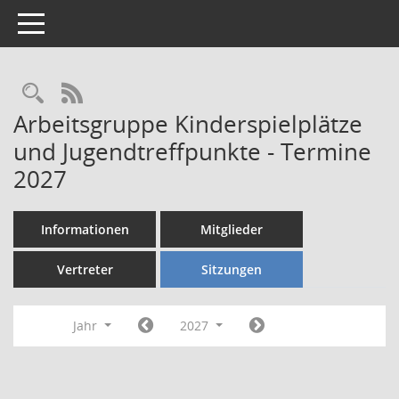
Toggle navigation
Rechercheauswahl
RSS-Feed
Arbeitsgruppe Kinderspielplätze
und Jugendtreffpunkte - Termine
2027
Informationen
Mitglieder
Vertreter
Sitzungen
Jahr
2027