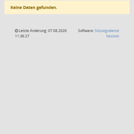
Keine Daten gefunden.
Letzte Änderung: 07.08.2026
Software:
Sitzungsdienst
(Wird in
11:36:27
Session