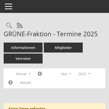
Toggle navigation
Rechercheauswahl
RSS-Feed
GRÜNE-Fraktion - Termine 2025
Informationen
Mitglieder
Vertreter
Monat
Mai
2025
Aktuell
Keine Daten gefunden.