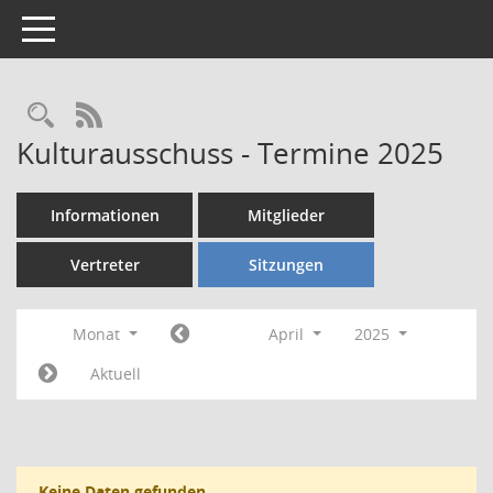
Toggle navigation
Rechercheauswahl
RSS-Feed
Kulturausschuss - Termine 2025
Informationen
Mitglieder
Vertreter
Sitzungen
Monat
April
2025
Aktuell
Keine Daten gefunden.