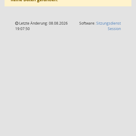
Letzte Änderung: 08.08.2026
Software:
Sitzungsdienst
(Wird in
19:07:50
Session