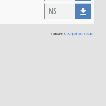
NS
(Wird in
Software:
Sitzungsdienst
Session