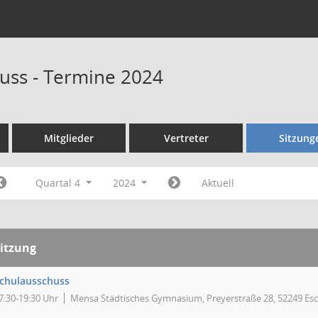
uss - Termine 2024
Mitglieder
Vertreter
Sitzung
Quartal 4
2024
Aktuell
itzung
chulausschuss
7:30-19:30 Uhr
Mensa Städtisches Gymnasium, Preyerstraße 28, 52249 Esc