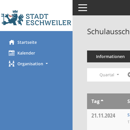
Toggle navigation
Schulaussch
Startseite
Kalender
Informationen
Organisation
Quartal
Tag
S
21.11.2024
S
1