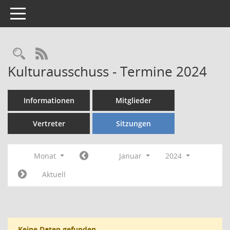
Toggle navigation
Rechercheauswahl
RSS-Feed
Kulturausschuss - Termine 2024
Informationen
Mitglieder
Vertreter
Sitzungen
Monat
Januar
2024
Aktuell
Keine Daten gefunden.