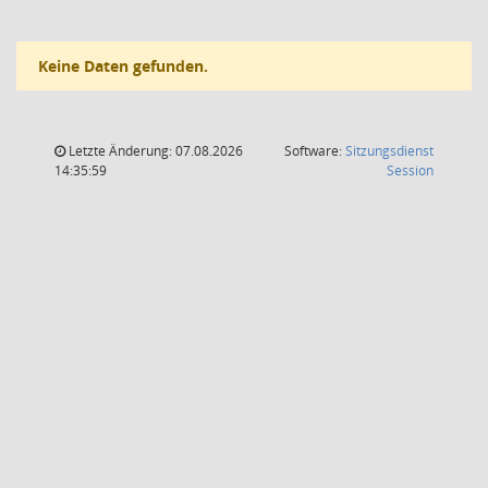
Keine Daten gefunden.
Letzte Änderung: 07.08.2026
Software:
Sitzungsdienst
(Wird in
14:35:59
Session