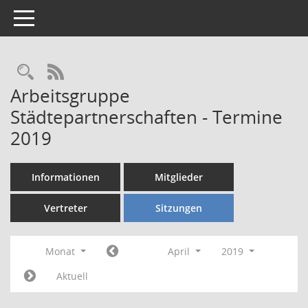
Toggle navigation
Rechercheauswahl
RSS-Feed
Arbeitsgruppe
Städtepartnerschaften - Termine
2019
Informationen
Mitglieder
Vertreter
Sitzungen
Monat
April
2019
Aktuell