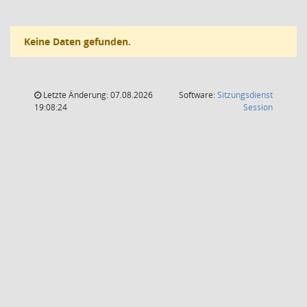
Keine Daten gefunden.
Letzte Änderung: 07.08.2026
Software:
Sitzungsdienst
(Wird in
19:08:24
Session