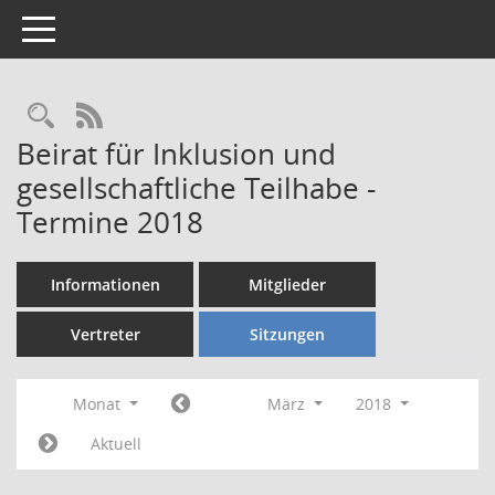
Toggle navigation
Rechercheauswahl
RSS-Feed
Beirat für Inklusion und
gesellschaftliche Teilhabe -
Termine 2018
Informationen
Mitglieder
Vertreter
Sitzungen
Monat
März
2018
Aktuell