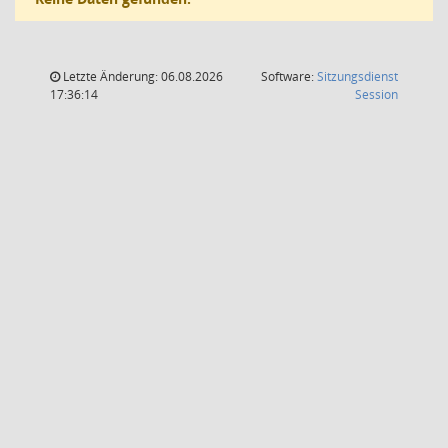
Letzte Änderung: 06.08.2026
Software:
Sitzungsdienst
(Wird in
17:36:14
Session