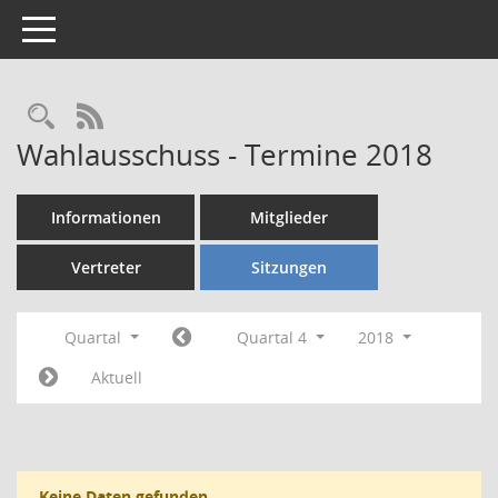
Toggle navigation
Rechercheauswahl
RSS-Feed
Wahlausschuss - Termine 2018
Informationen
Mitglieder
Vertreter
Sitzungen
Quartal
Quartal 4
2018
Aktuell
Keine Daten gefunden.