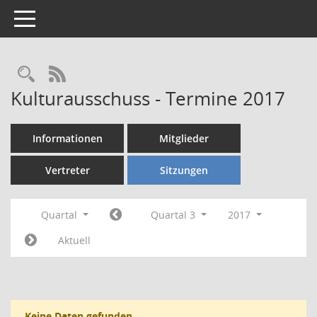
Toggle navigation
Rechercheauswahl
RSS-Feed
Kulturausschuss - Termine 2017
Informationen
Mitglieder
Vertreter
Sitzungen
Quartal
Quartal 3
2017
Aktuell
Keine Daten gefunden.