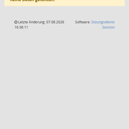
Letzte Änderung: 07.08.2026
Software:
Sitzungsdienst
(Wird in
16:36:11
Session