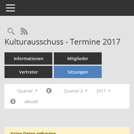
Toggle navigation
Rechercheauswahl
RSS-Feed
Kulturausschuss - Termine 2017
Informationen
Mitglieder
Vertreter
Sitzungen
Quartal
Quartal 3
2017
Aktuell
Keine Daten gefunden.