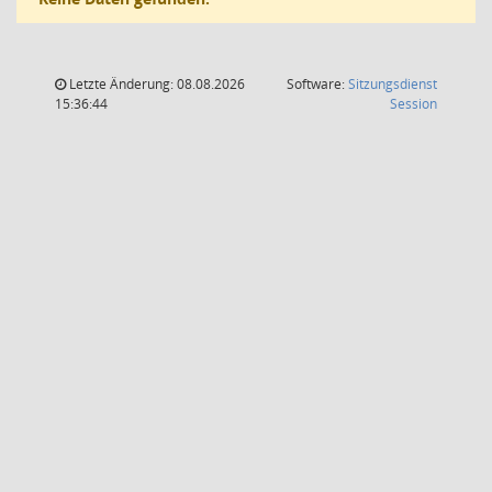
Letzte Änderung: 08.08.2026
Software:
Sitzungsdienst
(Wird in
15:36:44
Session