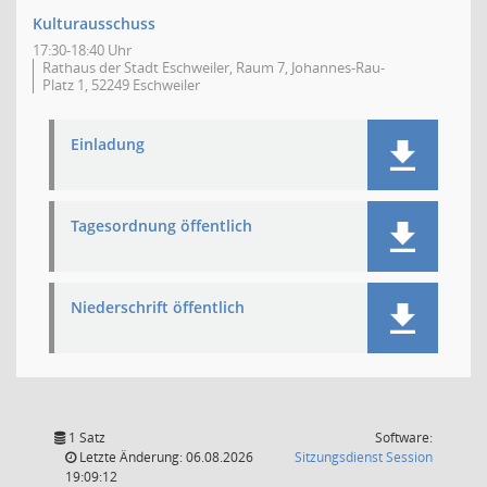
Kulturausschuss
17:30-18:40 Uhr
Rathaus der Stadt Eschweiler, Raum 7, Johannes-Rau-
Platz 1, 52249 Eschweiler
Einladung
Tagesordnung öffentlich
Niederschrift öffentlich
1 Satz
Software:
(Wird in
Letzte Änderung: 06.08.2026
Sitzungsdienst
Session
19:09:12