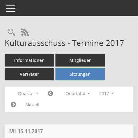
Toggle navigation
Rechercheauswahl
RSS-Feed
Kulturausschuss - Termine 2017
Informationen
Mitglieder
Vertreter
Sitzungen
Quartal
Quartal 4
2017
Aktuell
MI
15.11.2017