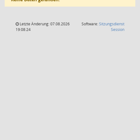
Letzte Änderung: 07.08.2026
Software:
Sitzungsdienst
(Wird in
19:08:24
Session