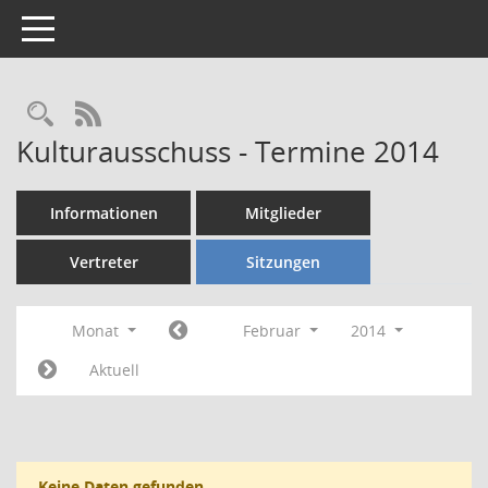
Toggle navigation
Rechercheauswahl
RSS-Feed
Kulturausschuss - Termine 2014
Informationen
Mitglieder
Vertreter
Sitzungen
Monat
Februar
2014
Aktuell
Keine Daten gefunden.