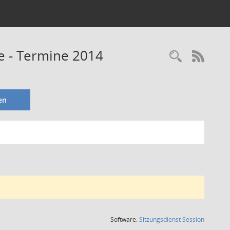
be - Termine 2014
Recherc
RSS-
en
(Wird in
Software:
Sitzungsdienst
Session