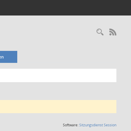
Recherc
RSS-
en
(Wird in
Software:
Sitzungsdienst
Session