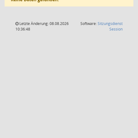
Letzte Änderung: 08.08.2026
Software:
Sitzungsdienst
(Wird in
10:36:48
Session