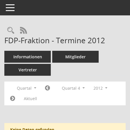
Toggle navigation
Rechercheauswahl
RSS-Feed
FDP-Fraktion - Termine 2012
Informationen
Mitglieder
Vertreter
Quartal
Quartal 4
2012
Aktuell
Keine Daten gefunden.