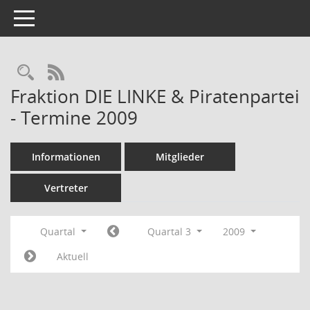
Toggle navigation
Rechercheauswahl
RSS-Feed
Fraktion DIE LINKE & Piratenpartei
- Termine 2009
Informationen
Mitglieder
Vertreter
Quartal
Quartal 3
2009
Aktuell