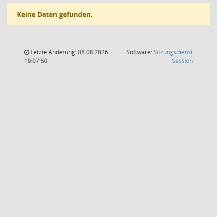
Keine Daten gefunden.
Letzte Änderung: 08.08.2026
Software:
Sitzungsdienst
(Wird in
19:07:50
Session