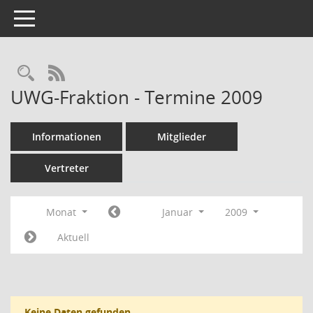
Toggle navigation
Rechercheauswahl
RSS-Feed
UWG-Fraktion - Termine 2009
Informationen
Mitglieder
Vertreter
Monat
Januar
2009
Aktuell
Keine Daten gefunden.