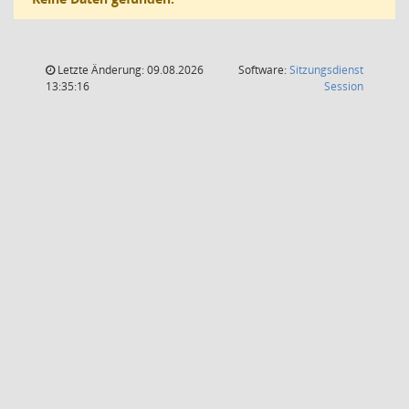
Letzte Änderung: 09.08.2026
Software:
Sitzungsdienst
(Wird in
13:35:16
Session