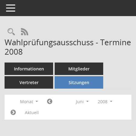
Toggle navigation
Rechercheauswahl
RSS-Feed
Wahlprüfungsausschuss - Termine
2008
Informationen
Mitglieder
Vertreter
Sitzungen
Monat
Juni
2008
Aktuell