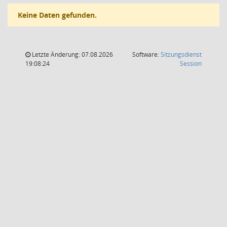
Keine Daten gefunden.
Letzte Änderung: 07.08.2026
Software:
Sitzungsdienst
(Wird in
19:08:24
Session