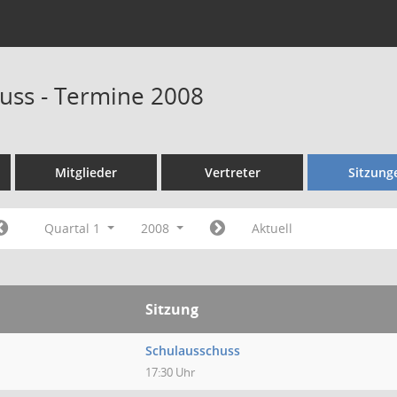
uss - Termine 2008
Mitglieder
Vertreter
Sitzung
Quartal 1
2008
Aktuell
Sitzung
Schulausschuss
17:30 Uhr