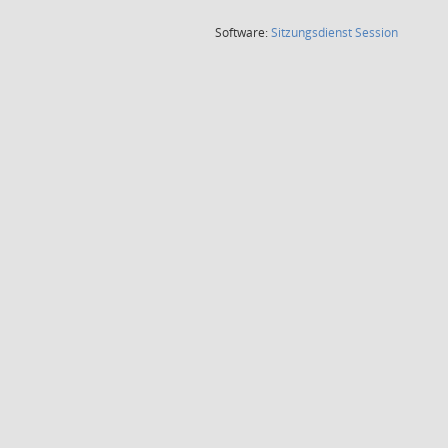
(Wird in
Software:
Sitzungsdienst
Session