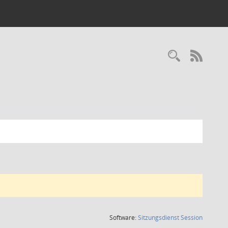
Recherc
RSS-
(Wird in
Software:
Sitzungsdienst
Session