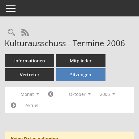
Toggle navigation
Rechercheauswahl
RSS-Feed
Kulturausschuss - Termine 2006
Informationen
Mitglieder
Vertreter
Sitzungen
Monat
Oktober
2006
Aktuell
Keine Daten gefunden.