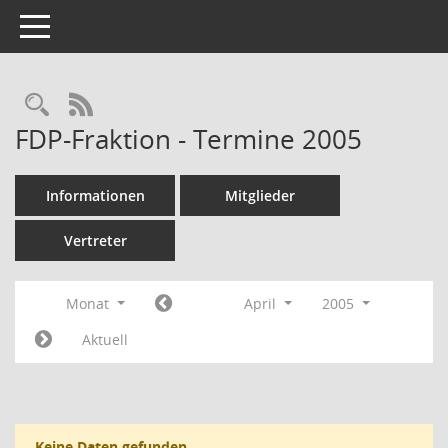
Toggle navigation
Rechercheauswahl
RSS-Feed
FDP-Fraktion - Termine 2005
Informationen
Mitglieder
Vertreter
Monat
April
2005
Aktuell
Keine Daten gefunden.