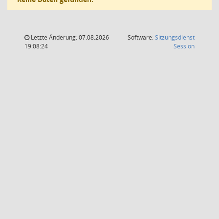
Letzte Änderung: 07.08.2026
Software:
Sitzungsdienst
(Wird in
19:08:24
Session