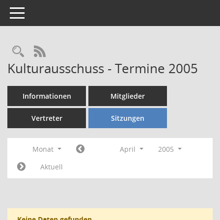
Toggle navigation
Rechercheauswahl
RSS-Feed
Kulturausschuss - Termine 2005
Informationen
Mitglieder
Vertreter
Sitzungen
Monat
April
2005
Aktuell
Keine Daten gefunden.