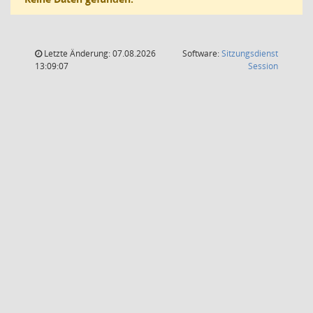
Letzte Änderung: 07.08.2026
Software:
Sitzungsdienst
(Wird in
13:09:07
Session