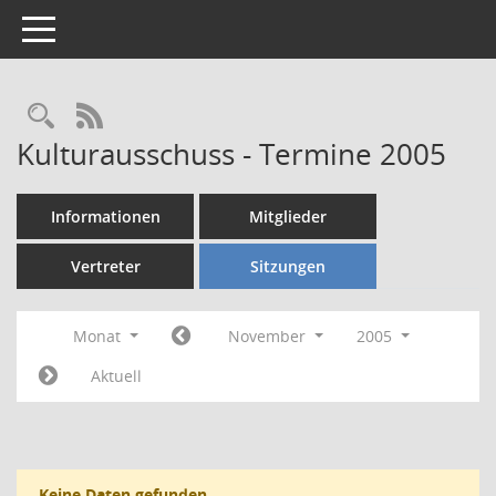
Toggle navigation
Rechercheauswahl
RSS-Feed
Kulturausschuss - Termine 2005
Informationen
Mitglieder
Vertreter
Sitzungen
Monat
November
2005
Aktuell
Keine Daten gefunden.