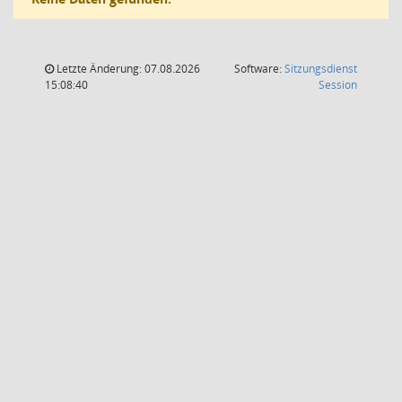
Letzte Änderung: 07.08.2026
Software:
Sitzungsdienst
(Wird in
15:08:40
Session